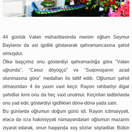
44 günlük Vətən müharibəsində mənim oğlum Seymur
Bəylərov da əsl igidlik göstərərək qəhrəmancasına şəhid
olmuşdur.
Ölkə başçımız onu göstərdiyi qəhrəmanlığa görə "Vətən
uğrunda", "Cəsur döyüşçü" və "Suqovuşanın azad
olunmasına görə" medalları ilə təltif edib. Oğlumun şəhid
olmasından 4 ilə yaxın vaxt keçir. Rayon rəhbərliyi digər
şəhidlər kimi onu da heç vaxt unutmur. Keçirilən tədbirlərdə
onu yad edir, göstərdiyi igidlikləri dönə-dönə yada salır.
Bu günlərdə oğlumun doğum günü idi. Rayon ictimaiyyəti,
eləcə də icra hakimiyyəti nümayəndələri oğlumun məzarını
ziyarət edərək, onun haqqında xoş sözlər söylədilər. Bütün