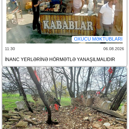
OXUCU MƏKTUBLARI
11:30
06.08.2026
İNANC YERLƏRİNƏ HÖRMƏTLƏ YANAŞILMALIDIR