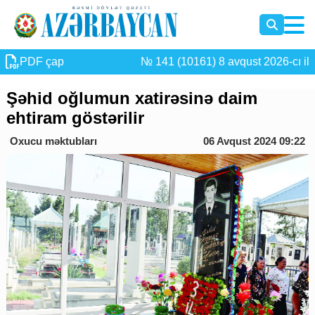
PDF çap
№ 141 (10161) 8 avqust 2026-cı il
Şəhid oğlumun xatirəsinə daim
ehtiram göstərilir
Oxucu məktubları
06 Avqust 2024 09:22