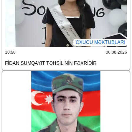
OXUCU MƏKTUBLARI
10:50
06.08.2026
FİDAN SUMQAYIT TƏHSİLİNİN FƏXRİDİR