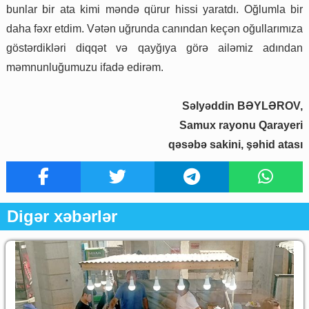
bunlar bir ata kimi məndə qürur hissi yaratdı. Oğlumla bir
daha fəxr etdim. Vətən uğrunda canından keçən oğullarımıza
göstərdikləri diqqət və qayğıya görə ailəmiz adından
məmnunluğumuzu ifadə edirəm.
Səlyəddin BƏYLƏROV,
Samux rayonu Qarayeri
qəsəbə sakini, şəhid atası
Digər xəbərlər