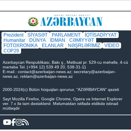
Prezident
SİYASƏT
PARLAMENT
İQTİSADİYYAT
Humanitar
DÜNYA
İDMAN
CƏMİYYƏT
FOTOXRONIKA
ELANLAR
NƏŞRLƏRİMİZ
VİDEO
COP29
Azərbaycan Respublikası, Bakı ş., Mətbuat pr. 529-cu məhəllə, 4-cü
mərtəbə Tel.:(+994 12) 539 49 20, 538-31-11
E-mail.:
contact@azerbaijan-news.az
;
secretary@azerbaijan-
news.az
,
reklam@azerbaijan-news.az
2000-2024(c) Bütün hüquqları qorunur, "AZƏRBAYCAN" qəzeti
Sayt Mozilla Firefox, Google Chrome, Opera və Internet Explorer
ver. 7.x ilə tam dəstəklənir. Məlumatdan istifadə etdikdə istinad
mütləqdir