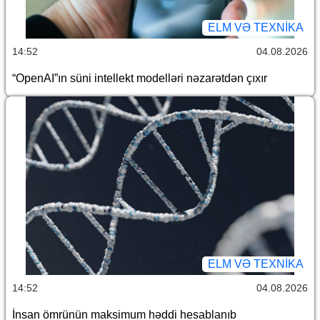
ELM VƏ TEXNIKA
14:52
04.08.2026
“OpenAI”ın süni intellekt modelləri nəzarətdən çıxır
ELM VƏ TEXNIKA
14:52
04.08.2026
İnsan ömrünün maksimum həddi hesablanıb