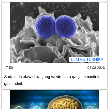
ELM VƏ TEXNIKA
17:50
04.08.2026
Sadə qida əlavəsi xərçəng və viruslara qarşı immuniteti
gücləndirib