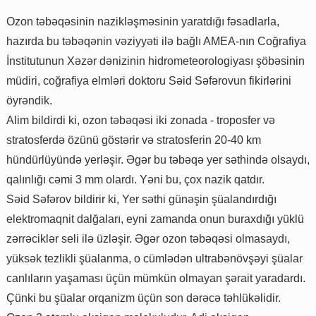
Ozon təbəqəsinin nazikləşməsinin yaratdığı fəsadlarla,
hazırda bu təbəqənin vəziyyəti ilə bağlı AMEA-nın Coğrafiya
İnstitutunun Xəzər dənizinin hidrometeorologiyası şöbəsinin
müdiri, coğrafiya elmləri doktoru Səid Səfərovun fikirlərini
öyrəndik.
Alim bildirdi ki, ozon təbəqəsi iki zonada - troposfer və
stratosferdə özünü göstərir və stratosferin 20-40 km
hündürlüyündə yerləşir. Əgər bu təbəqə yer səthində olsaydı,
qalınlığı cəmi 3 mm olardı. Yəni bu, çox nazik qatdır.
Səid Səfərov bildirir ki, Yer səthi günəşin şüalandırdığı
elektromaqnit dalğaları, eyni zamanda onun buraxdığı yüklü
zərrəciklər seli ilə üzləşir. Əgər ozon təbəqəsi olmasaydı,
yüksək tezlikli şüalanma, o cümlədən ultrabənövşəyi şüalar
canlıların yaşaması üçün mümkün olmayan şərait yaradardı.
Çünki bu şüalar orqanizm üçün son dərəcə təhlükəlidir.