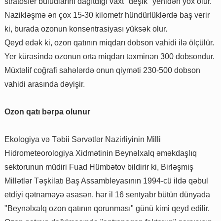
stratosfer buludlarını dağıtdığı vaxt "deşik" yenidən yox olur.
Nazikləşmə ən çox 15-30 kilometr hündürlüklərdə baş verir
ki, burada ozonun konsentrasiyası yüksək olur.
Qeyd edək ki, ozon qatının miqdarı dobson vahidi ilə ölçülür.
Yer kürəsində ozonun orta miqdarı təxminən 300 dobsondur.
Müxtəlif coğrafi sahələrdə onun qiyməti 230-500 dobson
vahidi arasında dəyişir.
Ozon qatı bərpa olunur
Ekologiya və Təbii Sərvətlər Nazirliyinin Milli
Hidrometeorologiya Xidmətinin Beynəlxalq əməkdaşlıq
sektorunun müdiri Fuad Hümbətov bildirir ki, Birləşmiş
Millətlər Təşkilatı Baş Assambleyasının 1994-cü ildə qəbul
etdiyi qətnaməyə əsasən, hər il 16 sentyabr bütün dünyada
"Beynəlxalq ozon qatının qorunması" günü kimi qeyd edilir.