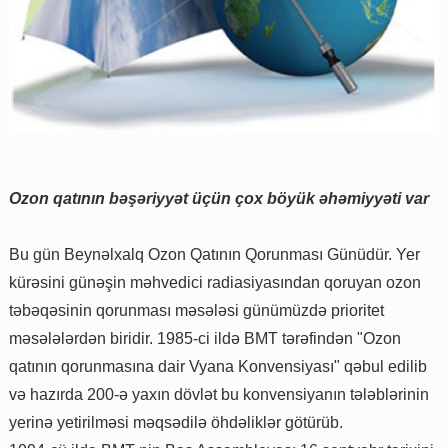
Ozon qatının bəşəriyyət üçün çox böyük əhəmiyyəti var
Bu gün Beynəlxalq Ozon Qatının Qorunması Günüdür. Yer
kürəsini günəşin məhvedici radiasiyasından qoruyan ozon
təbəqəsinin qorunması məsələsi günümüzdə prioritet
məsələlərdən biridir. 1985-ci ildə BMT tərəfindən "Ozon
qatının qorunmasına dair Vyana Konvensiyası" qəbul edilib
və hazırda 200-ə yaxın dövlət bu konvensiyanın tələblərinin
yerinə yetirilməsi məqsədilə öhdəliklər götürüb.