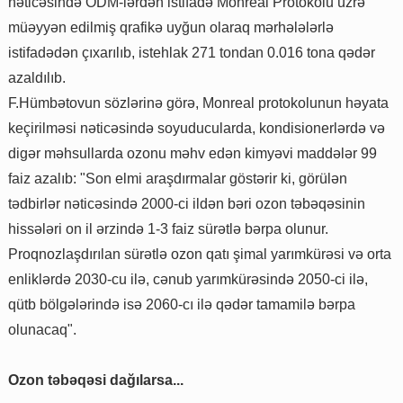
nəticəsində ODM-lərdən istifadə Monreal Protokolu üzrə
müəyyən edilmiş qrafikə uyğun olaraq mərhələlərlə
istifadədən çıxarılıb, istehlak 271 tondan 0.016 tona qədər
azaldılıb.
F.Hümbətovun sözlərinə görə, Monreal protokolunun həyata
keçirilməsi nəticəsində soyuducularda, kondisionerlərdə və
digər məhsullarda ozonu məhv edən kimyəvi maddələr 99
faiz azalıb: "Son elmi araşdırmalar göstərir ki, görülən
tədbirlər nəticəsində 2000-ci ildən bəri ozon təbəqəsinin
hissələri on il ərzində 1-3 faiz sürətlə bərpa olunur.
Proqnozlaşdırılan sürətlə ozon qatı şimal yarımkürəsi və orta
enliklərdə 2030-cu ilə, cənub yarımkürəsində 2050-ci ilə,
qütb bölgələrində isə 2060-cı ilə qədər tamamilə bərpa
olunacaq".
Ozon təbəqəsi dağılarsa...