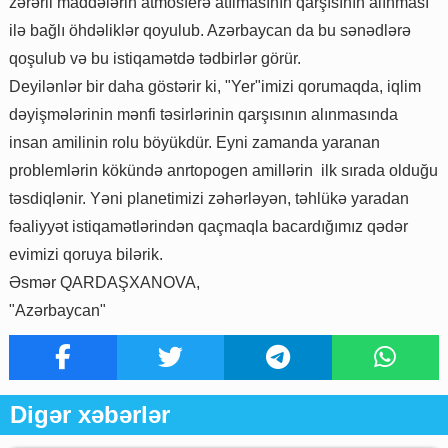
zərərli maddələrin atmosferə atılmasının qarşısının alınması
ilə bağlı öhdəliklər qoyulub. Azərbaycan da bu sənədlərə
qoşulub və bu istiqamətdə tədbirlər görür.
Deyilənlər bir daha göstərir ki, "Yer"imizi qorumaqda, iqlim
dəyişmələrinin mənfi təsirlərinin qarşısının alınmasında
insan amilinin rolu böyükdür. Eyni zamanda yaranan
problemlərin kökündə anrtopogen amillərin ilk sırada olduğu
təsdiqlənir. Yəni planetimizi zəhərləyən, təhlükə yaradan
fəaliyyət istiqamətlərindən qaçmaqla bacardığımız qədər
evimizi qoruya bilərik.
Əsmər QARDAŞXANOVA,
"Azərbaycan"
Digər xəbərlər