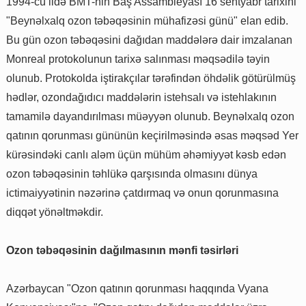
1994-cü ildə BMT-nin Baş Assambleyası 16 sentyabr tarixini
"Beynəlxalq ozon təbəqəsinin mühafizəsi günü" elan edib.
Bu gün ozon təbəqəsini dağıdan maddələrə dair imzalanan
Monreal protokolunun tarixə salınması məqsədilə təyin
olunub. Protokolda iştirakçılar tərəfindən öhdəlik götürülmüş
hədlər, ozondağıdıcı maddələrin istehsalı və istehlakının
tamamilə dayandırılması müəyyən olunub. Beynəlxalq ozon
qatının qorunması gününün keçirilməsində əsas məqsəd Yer
kürəsindəki canlı aləm üçün mühüm əhəmiyyət kəsb edən
ozon təbəqəsinin təhlükə qarşısında olmasını dünya
ictimaiyyətinin nəzərinə çatdırmaq və onun qorunmasına
diqqət yönəltməkdir.
Ozon təbəqəsinin dağılmasının mənfi təsirləri
Azərbaycan "Ozon qatının qorunması haqqında Vyana