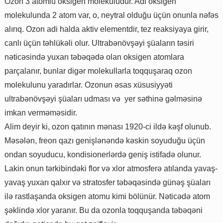
Ozon 3 atomlu oksigen molekuludur. Adi oksigen
molekulunda 2 atom var, o, neytral olduğu üçün onunla nəfəs
alırıq. Ozon adi halda aktiv elementdir, tez reaksiyaya girir,
canlı üçün təhlükəli olur. Ultrabənövşəyi şüaların təsiri
nəticəsində yuxarı təbəqədə olan oksigen atomlara
parçalanır, bunlar digər molekullarla toqquşaraq ozon
molekulunu yaradırlar. Ozonun əsas xüsusiyyəti
ultrabənövşəyi şüaları udması və yer səthinə gəlməsinə
imkan verməməsidir.
Alim deyir ki, ozon qatının mənası 1920-ci ildə kəşf olunub.
Məsələn, freon qazı genişlənəndə kəskin soyuduğu üçün
ondan soyuducu, kondisionerlərdə geniş istifadə olunur.
Lakin onun tərkibindəki flor və xlor atmosferə atılanda yavaş-
yavaş yuxarı qalxır və stratosfer təbəqəsində günəş şüaları
ilə rastlaşanda oksigen atomu kimi bölünür. Nəticədə atom
şəklində xlor yaranır. Bu da ozonla toqquşanda təbəqəni