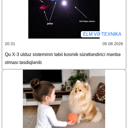
ELM VƏ TEXNIKA
20:31
05.08.2026
Qu X-3 ulduz sisteminin təbii kosmik sürətləndirici mənbə
olması təsdiqlənib