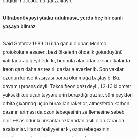
dağıdır, nəticədə bu qat zəifləyir.
Ultrabənövşəyi şüalar udulmasa, yerdə heç bir canlı
yaşaya bilməz
Səid Səfərov 1989-cu ildə qəbul olunan Monreal
protokoluna əsasən, bəzi ölkələrin öhdəlik götürdüyünü
xatırladaraq qeyd edir ki, bununla əlaqədar əksər ölkələrdə
freon qazı daha az təsirli qazlarla əvəzlənib. Son vaxtlar
ozonun konsentrasiyası bərpa olunmağa başlayıb. Bu,
davamlı proses deyil. Təkcə freon qazı deyil, 12-13 kilometr
yüksəklikdə uçan təyyarələrin buraxdığı qazlar, süni peykləri
orbitə çıxarmaq üçün buraxılan raketlər, atmosferdə karbon
qazının artması da ozon təbəqəsinin zəifləməsinə səbəb
olur. Əsas odur ki, insanlar özlərindən asılı olan zərərləri
azaltsınlar. Hansı fəaliyyətlər ki, ozon təbəqəsinin