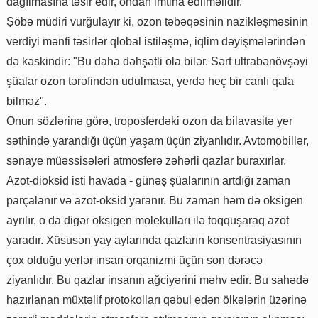
dağılmasına təsir edir, ondan imtina edilməlidir.
Şöbə müdiri vurğulayır ki, ozon təbəqəsinin nazikləşməsinin
verdiyi mənfi təsirlər qlobal istiləşmə, iqlim dəyişmələrindən
də kəskindir: "Bu daha dəhşətli ola bilər. Sərt ultrabənövşəyi
şüalar ozon tərəfindən udulmasa, yerdə heç bir canlı qala
bilməz".
Onun sözlərinə görə, troposferdəki ozon da bilavasitə yer
səthində yarandığı üçün yaşam üçün ziyanlıdır. Avtomobillər,
sənaye müəssisələri atmosferə zəhərli qazlar buraxırlar.
Azot-dioksid isti havada - günəş şüalarının artdığı zaman
parçalanır və azot-oksid yaranır. Bu zaman həm də oksigen
ayrılır, o da digər oksigen molekulları ilə toqquşaraq azot
yaradır. Xüsusən yay aylarında qazların konsentrasiyasının
çox olduğu yerlər insan orqanizmi üçün son dərəcə
ziyanlıdır. Bu qazlar insanın ağciyərini məhv edir. Bu sahədə
hazırlanan müxtəlif protokolları qəbul edən ölkələrin üzərinə