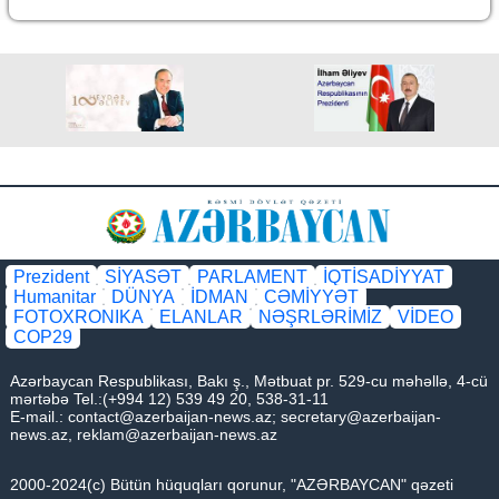
Prezident
SİYASƏT
PARLAMENT
İQTİSADİYYAT
Humanitar
DÜNYA
İDMAN
CƏMİYYƏT
FOTOXRONIKA
ELANLAR
NƏŞRLƏRİMİZ
VİDEO
COP29
Azərbaycan Respublikası, Bakı ş., Mətbuat pr. 529-cu məhəllə, 4-cü
mərtəbə Tel.:(+994 12) 539 49 20, 538-31-11
E-mail.:
contact@azerbaijan-news.az
;
secretary@azerbaijan-
news.az
,
reklam@azerbaijan-news.az
2000-2024(c) Bütün hüquqları qorunur, "AZƏRBAYCAN" qəzeti