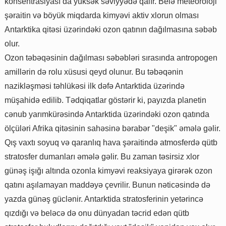
konsentrasiyası da yüksək səviyyədə qalır. Belə meteoroloji
şəraitin və böyük miqdarda kimyəvi aktiv xlorun olması
Antarktika qitəsi üzərindəki ozon qatının dağılmasına səbəb
olur.
Ozon təbəqəsinin dağılması səbəbləri sırasında antropogen
amillərin də rolu xüsusi qeyd olunur. Bu təbəqənin
nazikləşməsi təhlükəsi ilk dəfə Antarktida üzərində
müşahidə edilib. Tədqiqatlar göstərir ki, payızda planetin
cənub yarımkürəsində Antarktida üzərindəki ozon qatında
ölçüləri Afrika qitəsinin sahəsinə bərabər "deşik" əmələ gəlir.
Qış vaxtı soyuq və qaranlıq hava şəraitində atmosferdə qütb
stratosfer dumanları əmələ gəlir. Bu zaman təsirsiz xlor
günəş işığı altında ozonla kimyəvi reaksiyaya girərək ozon
qatını aşılamayan maddəyə çevrilir. Bunun nəticəsində də
yazda günəş güclənir. Antarktida stratosferinin yetərincə
qızdığı və beləcə də onu dünyadan təcrid edən qütb