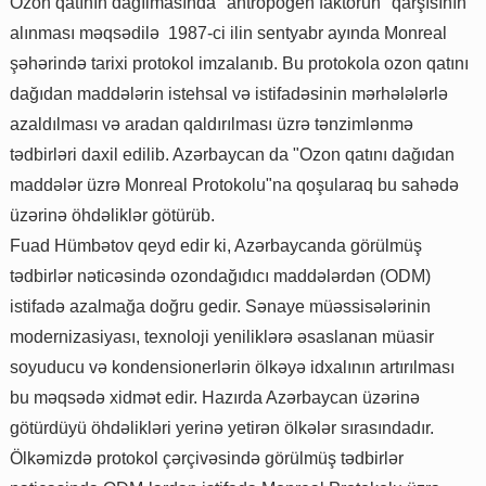
Ozon qatının dağılmasında "antropogen faktorun" qarşısının
alınması məqsədilə 1987-ci ilin sentyabr ayında Monreal
şəhərində tarixi protokol imzalanıb. Bu protokola ozon qatını
dağıdan maddələrin istehsal və istifadəsinin mərhələlərlə
azaldılması və aradan qaldırılması üzrə tənzimlənmə
tədbirləri daxil edilib. Azərbaycan da "Ozon qatını dağıdan
maddələr üzrə Monreal Protokolu"na qoşularaq bu sahədə
üzərinə öhdəliklər götürüb.
Fuad Hümbətov qeyd edir ki, Azərbaycanda görülmüş
tədbirlər nəticəsində ozondağıdıcı maddələrdən (ODM)
istifadə azalmağa doğru gedir. Sənaye müəssisələrinin
modernizasiyası, texnoloji yeniliklərə əsaslanan müasir
soyuducu və kondensionerlərin ölkəyə idxalının artırılması
bu məqsədə xidmət edir. Hazırda Azərbaycan üzərinə
götürdüyü öhdəlikləri yerinə yetirən ölkələr sırasındadır.
Ölkəmizdə protokol çərçivəsində görülmüş tədbirlər