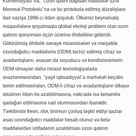
Konvensiyası"na, "Ozon qatını dağıdan maddələr üzrə
Monreal Protokolu"na və bu protokola edilmiş düzəlişlərə
dair sazişə 1996-cı ildən qoşulub. Ölkəmiz beynəlxalq
müqavilələrə qoşulmaqla qlobal ekoloji problem olan ozon
qatının qorunması üçün üzərinə öhdəliklər götürüb.
Götürülmüş öhdəlik sənaye müəssisələri və məişətdə
ozondağıdıcı maddələrlə (ODM) təchiz edilmiş cihaz və
avadanlıqların, əsasən də soyuducu və kondisionerlərin
ODM olmayan daha müasir texnologiyalarla
əvəzlənməsindən, "yaşıl iqtisadiyyat"a mərhələli keçidin
təmin edilməsindən, ODM-li cihaz və avadanlıqların ölkəyə
idxalının ildən-ilə azaldılmasına, nəticədə isə tamamilə
qadağan edilməsinə nail olunmasından ibarətdir.
Tərkibində freon, xlor, bromun çoxluq təşkil etdiyi qazlar
əsas ozondağıdıcı maddələr hesab olunur və belə
maddələrdən istifadənin azaldılması ozon qatının