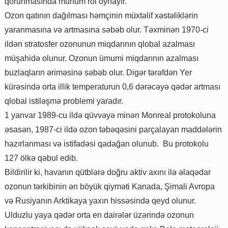
qorunmasında mühüm rol oynayır.
Ozon qatının dağılması həmçinin müxtəlif xəstəliklərin
yaranmasına və artmasına səbəb olur. Təxminən 1970-ci
ildən stratosfer ozonunun miqdarının qlobal azalması
müşahidə olunur. Ozonun ümumi miqdarının azalması
buzlaqların əriməsinə səbəb olur. Digər tərəfdən Yer
kürəsində orta illik temperaturun 0,6 dərəcəyə qədər artması
qlobal istiləşmə problemi yaradır.
1 yanvar 1989-cu ildə qüvvəyə minən Monreal protokoluna
əsasən, 1987-ci ildə ozon təbəqəsini parçalayan maddələrin
hazırlanması və istifadəsi qadağan olunub. Bu protokolu
127 ölkə qəbul edib.
Bildirilir ki, havanın qütblərə doğru aktiv axını ilə əlaqədar
ozonun tərkibinin ən böyük qiyməti Kanada, Şimali Avropa
və Rusiyanın Arktikaya yaxın hissəsində qeyd olunur.
Ulduzlu yaya qədər orta en dairələr üzərində ozonun