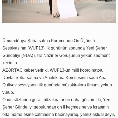
Ümumdünya Şəhərsalma Forumunun On Üçüncü
Sessiyasının (WUF13) ilk gününün sonunda Yeni Şəhər
Gündəliyi (NUA) üzrə Nazirlər Görüşünün yekun seqmenti
keçirilib.
AZƏRTAC xəbər verir ki, WUF13-ün milli koordinatoru,
Dövlət Şəhərsalma və Arxitektura Komitəsinin sədri Anar
Quliyev sessiyanın ilk günündə müzakirələrə ümumi yekun
vurub.
Onun sözlərinə görə, müzakirələr bir daha göstərdi ki, Yeni
Şəhər Gündəliyi qəbulundan on il keçməsinə və icrasının
orta mərhələsinə çatmasına baxmayaraq, yalnız aktual deyil,