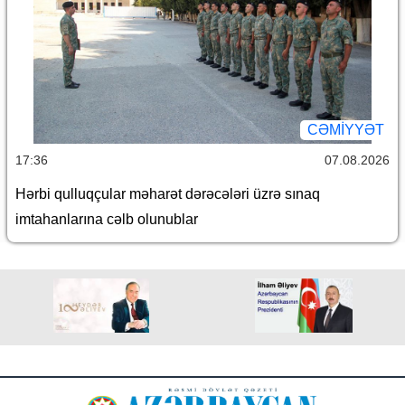
CƏMİYYƏT
17:36
07.08.2026
Hərbi qulluqçular məharət dərəcələri üzrə sınaq
imtahanlarına cəlb olunublar