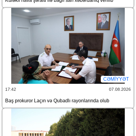
Küləkli hava şəraiti ilə bağlı sarı xəbərdarlıq verilib
CƏMİYYƏT
17:42
07.08.2026
Baş prokuror Laçın və Qubadlı rayonlarında olub