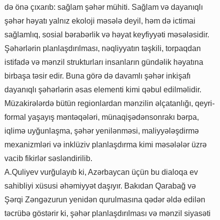
də önə çıxarıb: sağlam şəhər mühiti. Sağlam və dayanıqlı
şəhər həyatı yalnız ekoloji məsələ deyil, həm də ictimai
sağlamlıq, sosial bərabərlik və həyat keyfiyyəti məsələsidir.
Şəhərlərin planlaşdırılması, nəqliyyatın təşkili, torpaqdan
istifadə və mənzil strukturları insanların gündəlik həyatına
birbaşa təsir edir. Buna görə də davamlı şəhər inkişafı
dayanıqlı şəhərlərin əsas elementi kimi qəbul edilməlidir.
Müzakirələrdə bütün regionlardan mənzilin əlçatanlığı, qeyri-
formal yaşayış məntəqələri, münaqişədənsonrakı bərpa,
iqlimə uyğunlaşma, şəhər yenilənməsi, maliyyələşdirmə
mexanizmləri və inklüziv planlaşdırma kimi məsələlər üzrə
vacib fikirlər səsləndirilib.
A.Quliyev vurğulayıb ki, Azərbaycan üçün bu dialoqa ev
sahibliyi xüsusi əhəmiyyət daşıyır. Bakıdan Qarabağ və
Şərqi Zəngəzurun yenidən qurulmasına qədər əldə edilən
təcrübə göstərir ki, şəhər planlaşdırılması və mənzil siyasəti