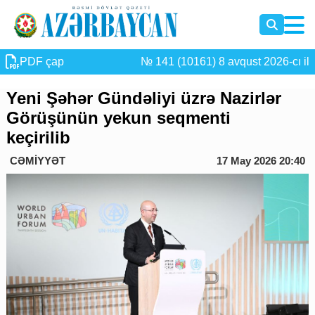
PDF çap
№ 141 (10161) 8 avqust 2026-cı il
Yeni Şəhər Gündəliyi üzrə Nazirlər
Görüşünün yekun seqmenti
keçirilib
CƏMİYYƏT
17 May 2026 20:40