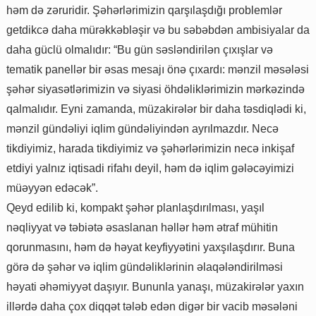
həm də zəruridir. Şəhərlərimizin qarşılaşdığı problemlər
getdikcə daha mürəkkəbləşir və bu səbəbdən ambisiyalar da
daha güclü olmalıdır: “Bu gün səsləndirilən çıxışlar və
tematik panellər bir əsas mesajı önə çıxardı: mənzil məsələsi
şəhər siyasətlərimizin və siyasi öhdəliklərimizin mərkəzində
qalmalıdır. Eyni zamanda, müzakirələr bir daha təsdiqlədi ki,
mənzil gündəliyi iqlim gündəliyindən ayrılmazdır. Necə
tikdiyimiz, harada tikdiyimiz və şəhərlərimizin necə inkişaf
etdiyi yalnız iqtisadi rifahı deyil, həm də iqlim gələcəyimizi
müəyyən edəcək”.
Qeyd edilib ki, kompakt şəhər planlaşdırılması, yaşıl
nəqliyyat və təbiətə əsaslanan həllər həm ətraf mühitin
qorunmasını, həm də həyat keyfiyyətini yaxşılaşdırır. Buna
görə də şəhər və iqlim gündəliklərinin əlaqələndirilməsi
həyati əhəmiyyət daşıyır. Bununla yanaşı, müzakirələr yaxın
illərdə daha çox diqqət tələb edən digər bir vacib məsələni