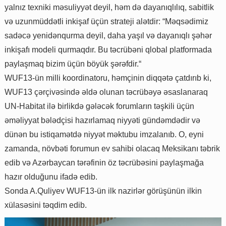
yalnız texniki məsuliyyət deyil, həm də dayanıqlılıq, sabitlik
və uzunmüddətli inkişaf üçün strateji alətdir: “Məqsədimiz
sadəcə yenidənqurma deyil, daha yaşıl və dayanıqlı şəhər
inkişafı modeli qurmaqdır. Bu təcrübəni qlobal platformada
paylaşmaq bizim üçün böyük şərəfdir.“
WUF13-ün milli koordinatoru, həmçinin diqqətə çatdırıb ki,
WUF13 çərçivəsində əldə olunan təcrübəyə əsaslanaraq
UN-Habitat ilə birlikdə gələcək forumların təşkili üçün
əməliyyat bələdçisi hazırlamaq niyyəti gündəmdədir və
dünən bu istiqamətdə niyyət məktubu imzalanıb. O, eyni
zamanda, növbəti forumun ev sahibi olacaq Meksikanı təbrik
edib və Azərbaycan tərəfinin öz təcrübəsini paylaşmağa
hazır olduğunu ifadə edib.
Sonda A.Quliyev WUF13-ün ilk nazirlər görüşünün ilkin
xülasəsini təqdim edib.