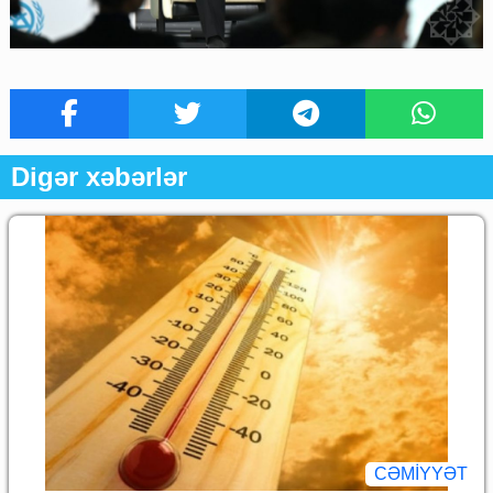
Digər xəbərlər
CƏMİYYƏT