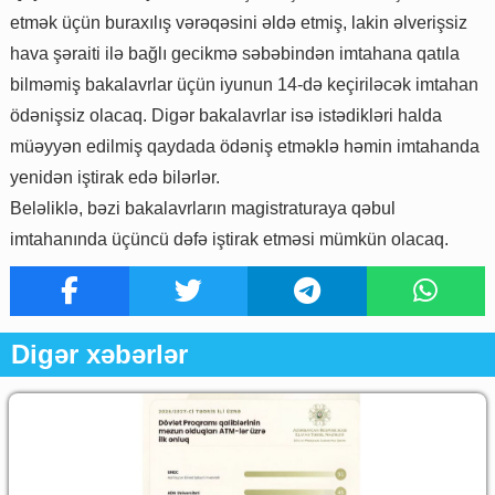
etmək üçün buraxılış vərəqəsini əldə etmiş, lakin əlverişsiz
hava şəraiti ilə bağlı gecikmə səbəbindən imtahana qatıla
bilməmiş bakalavrlar üçün iyunun 14-də keçiriləcək imtahan
ödənişsiz olacaq. Digər bakalavrlar isə istədikləri halda
müəyyən edilmiş qaydada ödəniş etməklə həmin imtahanda
yenidən iştirak edə bilərlər.
Beləliklə, bəzi bakalavrların magistraturaya qəbul
imtahanında üçüncü dəfə iştirak etməsi mümkün olacaq.
Digər xəbərlər