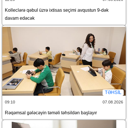
Kolleclərə qəbul üzrə ixtisas seçimi avqustun 9-dək
davam edəcək
TƏHSIL
09:10
07.08.2026
Rəqəmsal gələcəyin təməli təhsildən başlayır