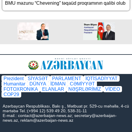
BMU məzunu “Chevening” təqaüd proqramının qalibi olub
Prezident
SİYASƏT
PARLAMENT
İQTİSADİYYAT
Humanitar
DÜNYA
İDMAN
CƏMİYYƏT
FOTOXRONIKA
ELANLAR
NƏŞRLƏRİMİZ
VİDEO
COP29
Azərbaycan Respublikası, Bakı ş., Mətbuat pr. 529-cu məhəllə, 4-cü
mərtəbə Tel.:(+994 12) 539 49 20, 538-31-11
E-mail.:
contact@azerbaijan-news.az
;
secretary@azerbaijan-
news.az
,
reklam@azerbaijan-news.az