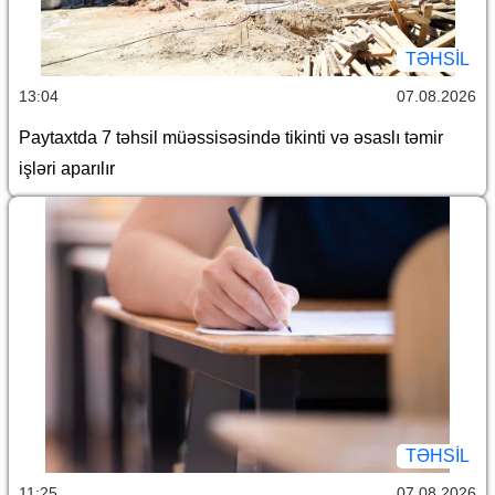
TƏHSIL
13:04
07.08.2026
Paytaxtda 7 təhsil müəssisəsində tikinti və əsaslı təmir
işləri aparılır
TƏHSIL
11:25
07.08.2026