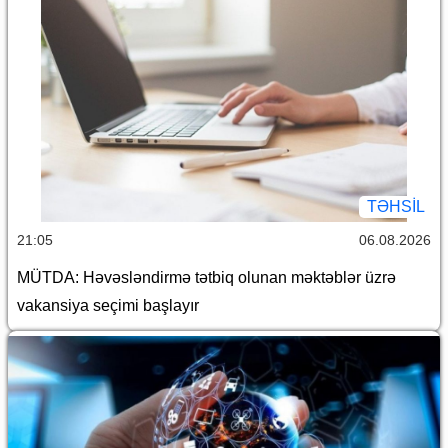
TƏHSIL
21:05
06.08.2026
MÜTDA: Həvəsləndirmə tətbiq olunan məktəblər üzrə
vakansiya seçimi başlayır