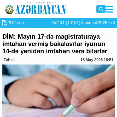
PDF çap
№ 141 (10161) 8 avqust 2026-cı il
DİM: Mayın 17-də magistraturaya
imtahan vermiş bakalavrlar iyunun
14-də yenidən imtahan verə bilərlər
Təhsil
18 May 2026 16:51