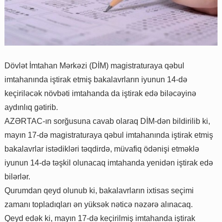
Dövlət İmtahan Mərkəzi (DİM) magistraturaya qəbul
imtahanında iştirak etmiş bakalavrların iyunun 14-də
keçiriləcək növbəti imtahanda da iştirak edə biləcəyinə
aydınlıq gətirib.
AZƏRTAC-ın sorğusuna cavab olaraq DİM-dən bildirilib ki,
mayın 17-də magistraturaya qəbul imtahanında iştirak etmiş
bakalavrlar istədikləri təqdirdə, müvafiq ödənişi etməklə
iyunun 14-də təşkil olunacaq imtahanda yenidən iştirak edə
bilərlər.
Qurumdan qeyd olunub ki, bakalavrların ixtisas seçimi
zamanı topladıqları ən yüksək nəticə nəzərə alınacaq.
Qeyd edək ki, mayın 17-də keçirilmiş imtahanda iştirak