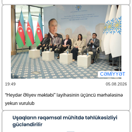
CƏMİYYƏT
19:49
05.08.2026
“Heydər Əliyev məktəbi” layihəsinin üçüncü mərhələsinə
yekun vurulub