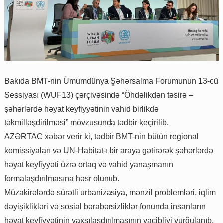
Bakıda BMT-nin Ümumdünya Şəhərsalma Forumunun 13-cü
Sessiyası (WUF13) çərçivəsində “Öhdəlikdən təsirə –
şəhərlərdə həyat keyfiyyətinin vahid birlikdə
təkmilləşdirilməsi” mövzusunda tədbir keçirilib.
AZƏRTAC xəbər verir ki, tədbir BMT-nin bütün regional
komissiyaları və UN-Habitat-ı bir araya gətirərək şəhərlərdə
həyat keyfiyyəti üzrə ortaq və vahid yanaşmanın
formalaşdırılmasına həsr olunub.
Müzakirələrdə sürətli urbanizasiya, mənzil problemləri, iqlim
dəyişiklikləri və sosial bərabərsizliklər fonunda insanların
həyat keyfiyyətinin yaxşılaşdırılmasının vacibliyi vurğulanıb.