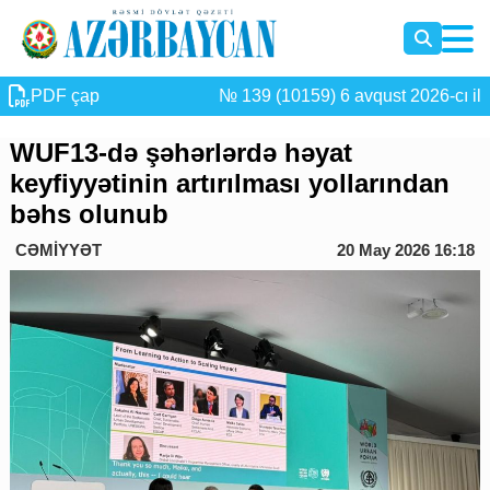
PDF çap
№ 139 (10159) 6 avqust 2026-cı il
WUF13-də şəhərlərdə həyat
keyfiyyətinin artırılması yollarından
bəhs olunub
CƏMİYYƏT
20 May 2026 16:18