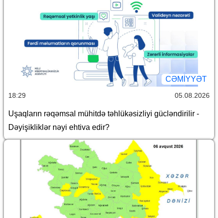
CƏMİYYƏT
18:29
05.08.2026
Uşaqların rəqəmsal mühitdə təhlükəsizliyi gücləndirilir -
Dəyişikliklər nəyi ehtiva edir?