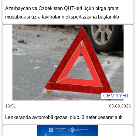
Azərbaycan və Özbəkistan QHT-ləri üçün birgə qrant
müsabiqəsi üzrə layihələrin ekspertizasına başlanılıb
CƏMİYYƏT
16:51
05.08.2026
Lənkəranda avtomobil qəzası olub, 3 nəfər xəsarət alıb