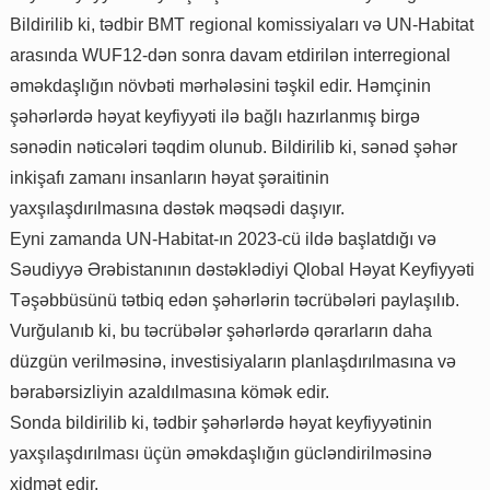
Bildirilib ki, tədbir BMT regional komissiyaları və UN-Habitat
arasında WUF12-dən sonra davam etdirilən interregional
əməkdaşlığın növbəti mərhələsini təşkil edir. Həmçinin
şəhərlərdə həyat keyfiyyəti ilə bağlı hazırlanmış birgə
sənədin nəticələri təqdim olunub. Bildirilib ki, sənəd şəhər
inkişafı zamanı insanların həyat şəraitinin
yaxşılaşdırılmasına dəstək məqsədi daşıyır.
Eyni zamanda UN-Habitat-ın 2023-cü ildə başlatdığı və
Səudiyyə Ərəbistanının dəstəklədiyi Qlobal Həyat Keyfiyyəti
Təşəbbüsünü tətbiq edən şəhərlərin təcrübələri paylaşılıb.
Vurğulanıb ki, bu təcrübələr şəhərlərdə qərarların daha
düzgün verilməsinə, investisiyaların planlaşdırılmasına və
bərabərsizliyin azaldılmasına kömək edir.
Sonda bildirilib ki, tədbir şəhərlərdə həyat keyfiyyətinin
yaxşılaşdırılması üçün əməkdaşlığın gücləndirilməsinə
xidmət edir.