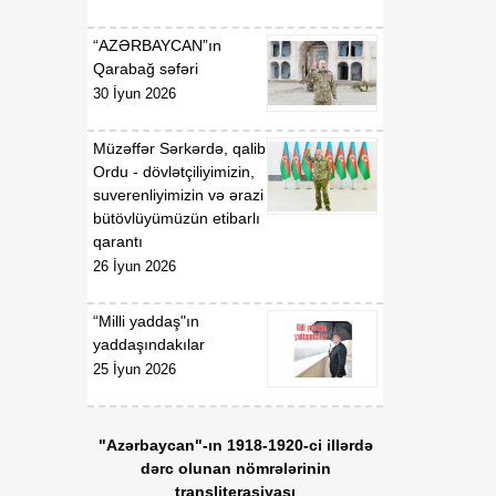
Qaydaları”nın təsdiq
edilməsi haqqında”
“AZƏRBAYCAN”ın
Azərbaycan Respublikası
Qarabağ səfəri
Nazirlər Kabinetinin 2011-
30 İyun 2026
ci il 19 dekabr tarixli 207
nömrəli Qərarında
Müzəffər Sərkərdə, qalib
dəyişiklik edilməsi barədə
Ordu - dövlətçiliyimizin,
suverenliyimizin və ərazi
01:54
Azərbaycan Respublikası
bütövlüyümüzün etibarlı
06 Avqust
Nazirlər Kabinetinin 2020-
qarantı
ci il 6 may tarixli 165
26 İyun 2026
nömrəli Qərarı ilə təsdiq
edilmiş “Verildiyi,
dayandırıldığı, bərpa və
“Milli yaddaş"ın
ya ləğv edildiyi barədə
yaddaşındakılar
Azərbaycan
25 İyun 2026
Respublikasının Dövlət
Gömrük Komitəsinə
məlumat göndərilməli olan
"Azərbaycan"-ın 1918-1920-ci illərdə
lisenziyaların və icazələrin
dərc olunan nömrələrinin
Siyahısı”nda dəyişiklik
transliterasiyası