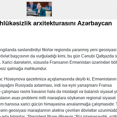
hlükəsizlik arxitekturasını Azərbaycan
ngilanda səsləndirdiyi fikirlər regionda yaranmış yeni geosiyasi
. Dövlət başçısının da vurğuladığı kimi, bu gün Cənubi Qafqazda 
. Xarici dairələrin, xüsusilə Fransanın Ermənistan üzərindən bö
cəsiz qalmağa məhkumdur.
vinc Hüseynova qəzetimizə açıqlamasında deyib ki, Ermənistanı
si dayağını Rusiyada axtarması, indi isə eyni yanaşmanı Fransa
çalışması rəsmi İrəvanın hələ də müstəqil və balanslı siyasət 
istanın əsas problemi milli maraqlara söykənən regional siyasət
m hansısa xarici gücün himayəsinə arxalanmağa çalışmasıdır. T
lərin geosiyasi maraqlarının alətinə çevrilən dövlətlər uzunmüdd
də edə bilmirlər. "Prezident İlham Əliyevin "Biz istəməsəydik, sül