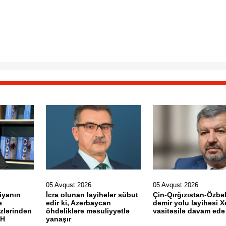
05 Avqust 2026
05 Avqust 2026
iyanın
İcra olunan layihələr sübut
Çin-Qırğızıstan-Özbə
ə
edir ki, Azərbaycan
dəmir yolu layihəsi X
zlərindən
öhdəliklərə məsuliyyətlə
vasitəsilə davam edə
ƏRH
yanaşır