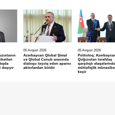
05 Avqust 2026
05 Avqust 2026
ızıstanın
Azərbaycan Qlobal Şimal
Politoloq: Azərbayca
ibətləri
və Qlobal Cənub arasında
Qırğızıstan tərəfdaş
lıqda
dialoqu təşviq edən aparıcı
qarşılıqlı əlaqələrind
daşıyır
aktorlardan biridir
müttəfiqlik münasibə
keçir