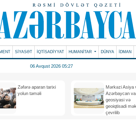
MENT
SİYASƏT
İQTİSADİYYAT
HUMANITAR
DÜNYA
İDMAN
06 Avqust 2026 05:27
Zəfərə aparan tarixi
Mərkəzi Asiya 
yolun təməli
Azərbaycan va
geosiyasi və
geoiqtisadi mə
çevrilib