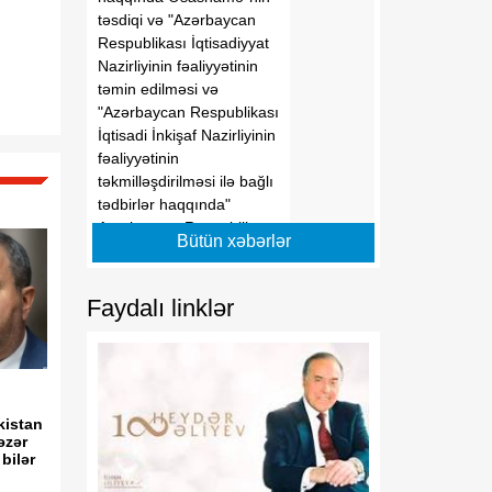
təsdiqi və "Azərbaycan
Respublikası İqtisadiyyat
Nazirliyinin fəaliyyətinin
təmin edilməsi və
"Azərbaycan Respublikası
İqtisadi İnkişaf Nazirliyinin
fəaliyyətinin
təkmilləşdirilməsi ilə bağlı
tədbirlər haqqında"
Azərbaycan Respublikası
Bütün xəbərlər
Prezidentinin 2006-cı il 28
dekabr tarixli 504 nömrəli
Fərmanında dəyişikliklər
Faydalı linklər
edilməsi barədə" 2014-cü
il 20 fevral tarixli 111
nömrəli Fərmanında
dəyişiklik edilməsi
haqqında" Azərbaycan
kistan
Respublikası Prezidentinin
əzər
2019-cu il 30 dekabr tarixli
 bilər
911 nömrəli Fərmanında