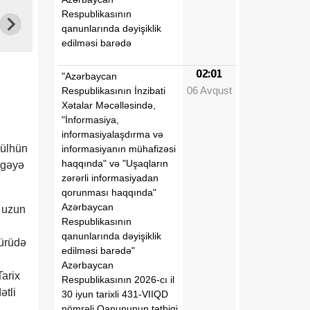
Respublikasının
qanunlarında dəyişiklik
edilməsi barədə
02:01
"Azərbaycan
06 Avqust
Respublikasının İnzibati
Xətalar Məcəlləsində,
"İnformasiya,
informasiyalaşdırma və
sülhün
informasiyanın mühafizəsi
haqqında" və "Uşaqların
lgəyə
zərərli informasiyadan
qorunması haqqında"
Azərbaycan
n uzun
Respublikasının
qanunlarında dəyişiklik
yürüdə
edilməsi barədə"
Azərbaycan
arix
Respublikasının 2026-cı il
ətli
30 iyun tarixli 431-VIIQD
nömrəli Qanununun tətbiqi
h