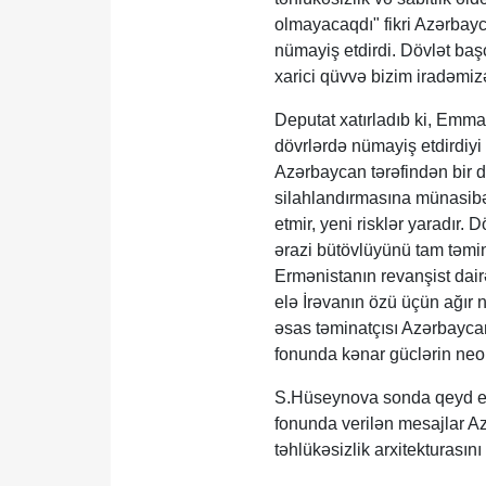
olmayacaqdı" fikri Azərbayc
nümayiş etdirdi. Dövlət başç
xarici qüvvə bizim iradəmizə
Deputat xatırladıb ki, Emm
dövrlərdə nümayiş etdirdiyi
Azərbaycan tərəfindən bir d
silahlandırmasına münasibət
etmir, yeni risklər yaradır.
ərazi bütövlüyünü tam təmin
Ermənistanın revanşist dairə
elə İrəvanın özü üçün ağır 
əsas təminatçısı Azərbaycan
fonunda kənar güclərin neoim
S.Hüseynova sonda qeyd edi
fonunda verilən mesajlar A
təhlükəsizlik arxitekturasını