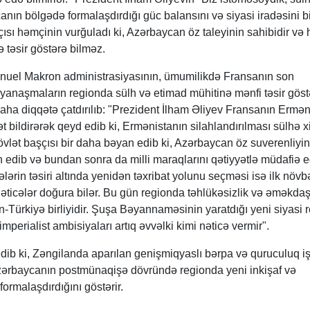
anın bölgədə formalaşdırdığı güc balansını və siyasi iradəsini b
ısı həmçinin vurğuladı ki, Azərbaycan öz taleyinin sahibidir və 
 təsir göstərə bilməz.
anuel Makron administrasiyasının, ümumilikdə Fransanın son
 yanaşmaların regionda sülh və etimad mühitinə mənfi təsir göst
aha diqqətə çatdırılıb: "Prezident İlham Əliyev Fransanın Ermən
 bildirərək qeyd edib ki, Ermənistanın silahlandırılması sülhə 
 Dövlət başçısı bir daha bəyan edib ki, Azərbaycan öz suverenliyin
 edib və bundan sonra da milli maraqlarını qətiyyətlə müdafiə 
lərin təsiri altında yenidən təxribat yolunu seçməsi isə ilk növ
nəticələr doğura bilər. Bu gün regionda təhlükəsizlik və əməkdaş
-Türkiyə birliyidir. Şuşa Bəyannaməsinin yaratdığı yeni siyasi r
perialist ambisiyaları artıq əvvəlki kimi nəticə vermir".
b ki, Zəngilanda aparılan genişmiqyaslı bərpa və quruculuq iş
zərbaycanın postmünaqişə dövründə regionda yeni inkişaf və
 formalaşdırdığını göstərir.