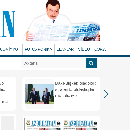
CƏMİYYƏT
FOTOXRONIKA
ELANLAR
VİDEO
COP29
və
Bakı-Bişkek əlaqələri:
hid
strateji tərəfdaşlıqdan
müttəfiqliyə
kana