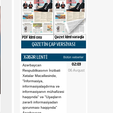
Qəzet kimi vərəqlə
PDF kimi oxu
QƏZETİN ÇAP VERSİYASI
XƏBƏR LENTİ
Bütün xəbərlər
02:03
Azərbaycan
06 Avqust
Respublikasının İnzibati
Xətalar Məcəlləsində,
"İnformasiya,
informasiyalaşdırma və
informasiyanın mühafizəsi
haqqında" və "Uşaqların
zərərli informasiyadan
qorunması haqqında"
Azərbaycan