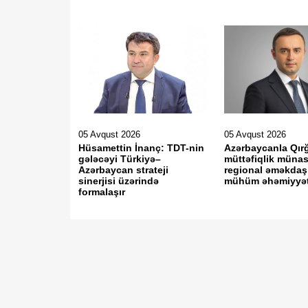
05 Avqust 2026
05 Avqust 2026
Hüsamettin İnanç: TDT-nin
Azərbaycanla Qırğ
gələcəyi Türkiyə–
müttəfiqlik münas
Azərbaycan strateji
regional əməkdaş
sinerjisi üzərində
mühüm əhəmiyyət 
formalaşır