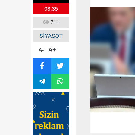
08:35
711
SİYASƏT
A+
A-