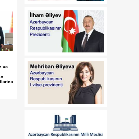
dəyişiklik edilməsi barədə"
2020-ci il 12 may tarixli
1017 nömrəli
fərmanlarında dəyişiklik
edilməsi haqqında
01:57
“İşğaldan azad edilmiş
06 Avqust
ərazilərdə fəaliyyət
göstərən sahibkarların
maliyyə resurslarına çıxış
n və
imkanlarının
ən
genişləndirilməsi
tlərinə
istiqamətində zəruri dövlət
dəstəyinin gücləndirilməsi
və “Azərbaycan
Respublikası adından borc
alınması və zəmanət
verilməsi Qaydası”nın
təsdiq edilməsi haqqında”
Azərbaycan Respublikası
Prezidentinin 2018-ci il 18