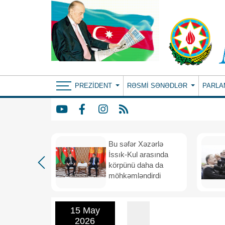
PREZIDENT
RƏSMI SƏNƏDLƏR
PARLA
: ortaq
Bu səfər Xəzərlə
ılıqlı
İssık-Kul arasında
əfiqlik
körpünü daha da
rinə keçir
möhkəmləndirdi
15 May
2026