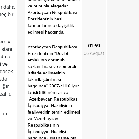
və bununla əlaqədar
ir daha
Azərbaycan Respublikası
heç bir
Prezidentinin bəzi
fərmanlarında dəyişiklik
edilməsi haqqında
ərdiyi
01:59
Azərbaycan Respublikası
istanı
06 Avqust
Prezidentinin "Dövlət
xidmət
əmlakının qorunub
i və
saxlanılması və səmərəli
edəcək.
istifadə edilməsinin
bədə
təkmilləşdirilməsi
haqqında" 2007-ci il 6 iyun
lığın
tarixli 586 nömrəli və
eallıq
"Azərbaycan Respublikası
İqtisadiyyat Nazirliyinin
fəaliyyətinin təmin edilməsi
ləri
və "Azərbaycan
Respublikasının
İqtisadiyyat Nazirliyi
haqqında Əsasnamə"nin