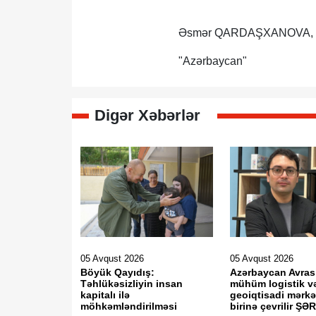
Əsmər QARDAŞXANOVA,
"Azərbaycan"
Digər Xəbərlər
05 Avqust 2026
05 Avqust 2026
Böyük Qayıdış:
Azərbaycan Avras
Təhlükəsizliyin insan
mühüm logistik v
kapitalı ilə
geoiqtisadi mərkə
möhkəmləndirilməsi
birinə çevrilir Ş