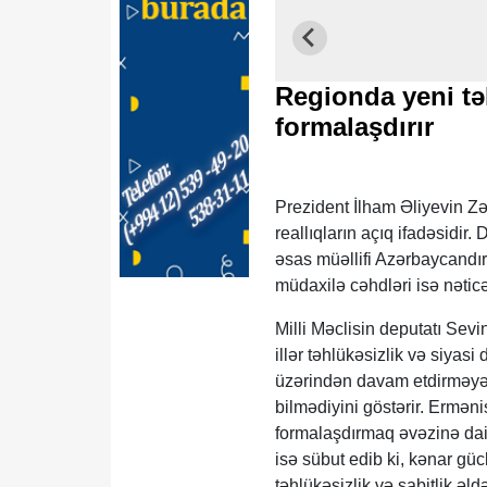
Regionda yeni tə
formalaşdırır
Prezident İlham Əliyevin Zə
reallıqların açıq ifadəsidir
əsas müəllifi Azərbaycandır
müdaxilə cəhdləri isə nəti
Milli Məclisin deputatı Se
illər təhlükəsizlik və siya
üzərindən davam etdirməyə 
bilmədiyini göstərir. Ermən
formalaşdırmaq əvəzinə dai
isə sübut edib ki, kənar güc
təhlükəsizlik və sabitlik əl