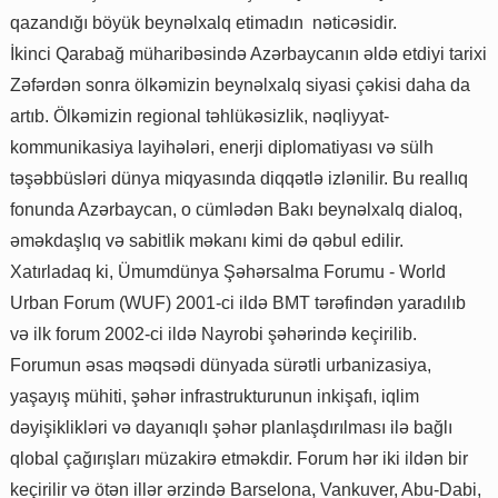
qazandığı böyük beynəlxalq etimadın nəticəsidir.
İkinci Qarabağ müharibəsində Azərbaycanın əldə etdiyi tarixi
Zəfərdən sonra ölkəmizin beynəlxalq siyasi çəkisi daha da
artıb. Ölkəmizin regional təhlükəsizlik, nəqliyyat-
kommunikasiya layihələri, enerji diplomatiyası və sülh
təşəbbüsləri dünya miqyasında diqqətlə izlənilir. Bu reallıq
fonunda Azərbaycan, o cümlədən Bakı beynəlxalq dialoq,
əməkdaşlıq və sabitlik məkanı kimi də qəbul edilir.
Xatırladaq ki, Ümumdünya Şəhərsalma Forumu - World
Urban Forum (WUF) 2001-ci ildə BMT tərəfindən yaradılıb
və ilk forum 2002-ci ildə Nayrobi şəhərində keçirilib.
Forumun əsas məqsədi dünyada sürətli urbanizasiya,
yaşayış mühiti, şəhər infrastrukturunun inkişafı, iqlim
dəyişiklikləri və dayanıqlı şəhər planlaşdırılması ilə bağlı
qlobal çağırışları müzakirə etməkdir. Forum hər iki ildən bir
keçirilir və ötən illər ərzində Barselona, Vankuver, Abu-Dabi,