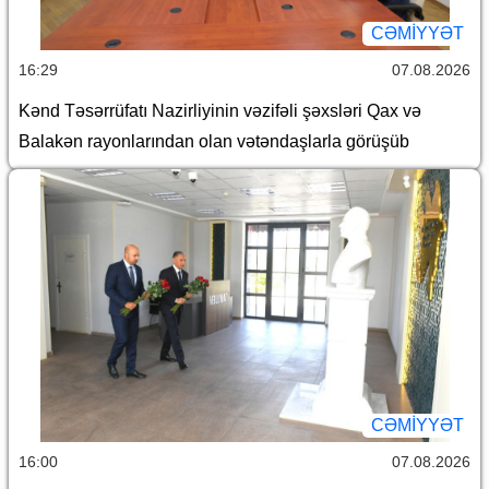
CƏMİYYƏT
16:29
07.08.2026
Kənd Təsərrüfatı Nazirliyinin vəzifəli şəxsləri Qax və
Balakən rayonlarından olan vətəndaşlarla görüşüb
CƏMİYYƏT
16:00
07.08.2026