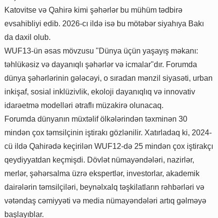
Katovitse və Qahirə kimi şəhərlər bu mühüm tədbirə
evsahibliyi edib. 2026-cı ildə isə bu mötəbər siyahıya Bakı
da daxil olub.
WUF13-ün əsas mövzusu "Dünya üçün yaşayış məkanı:
təhlükəsiz və dayanıqlı şəhərlər və icmalar"dır. Forumda
dünya şəhərlərinin gələcəyi, o sıradan mənzil siyasəti, urban
inkişaf, sosial inklüzivlik, ekoloji dayanıqlıq və innovativ
idarəetmə modelləri ətraflı müzakirə olunacaq.
Forumda dünyanın müxtəlif ölkələrindən təxminən 30
mindən çox təmsilçinin iştirakı gözlənilir. Xatırladaq ki, 2024-
cü ildə Qahirədə keçirilən WUF12-də 25 mindən çox iştirakçı
qeydiyyatdan keçmişdi. Dövlət nümayəndələri, nazirlər,
merlər, şəhərsalma üzrə ekspertlər, investorlar, akademik
dairələrin təmsilçiləri, beynəlxalq təşkilatların rəhbərləri və
vətəndaş cəmiyyəti və media nümayəndələri artıq gəlməyə
başlayıblar.