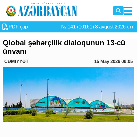
PDF çap
№ 141 (10161) 8 avqust 2026-cı il
Qlobal şəhərçilik dialoqunun 13-cü
ünvanı
CƏMİYYƏT
15 May 2026 08:05