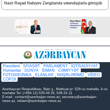
Nazir Rəşad Nəbiyev Zəngilanda vətəndaşlarla görüşüb
Prezident
SİYASƏT
PARLAMENT
İQTİSADİYYAT
Humanitar
DÜNYA
İDMAN
CƏMİYYƏT
FOTOXRONIKA
ELANLAR
NƏŞRLƏRİMİZ
VİDEO
COP29
Azərbaycan Respublikası, Bakı ş., Mətbuat pr. 529-cu məhəllə, 4-cü
mərtəbə Tel.:(+994 12) 539 49 20, 538-31-11
E-mail.:
contact@azerbaijan-news.az
;
secretary@azerbaijan-
news.az
,
reklam@azerbaijan-news.az