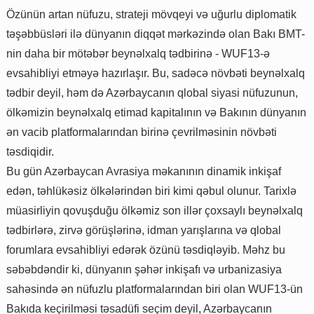
Özünün artan nüfuzu, strateji mövqeyi və uğurlu diplomatik
təşəbbüsləri ilə dünyanın diqqət mərkəzində olan Bakı BMT-
nin daha bir mötəbər beynəlxalq tədbirinə - WUF13-ə
evsahibliyi etməyə hazırlaşır. Bu, sadəcə növbəti beynəlxalq
tədbir deyil, həm də Azərbaycanın qlobal siyasi nüfuzunun,
ölkəmizin beynəlxalq etimad kapitalının və Bakının dünyanın
ən vacib platformalarından birinə çevrilməsinin növbəti
təsdiqidir.
Bu gün Azərbaycan Avrasiya məkanının dinamik inkişaf
edən, təhlükəsiz ölkələrindən biri kimi qəbul olunur. Tarixlə
müasirliyin qovuşduğu ölkəmiz son illər çoxsaylı beynəlxalq
tədbirlərə, zirvə görüşlərinə, idman yarışlarına və qlobal
forumlara evsahibliyi edərək özünü təsdiqləyib. Məhz bu
səbəbdəndir ki, dünyanın şəhər inkişafı və urbanizasiya
sahəsində ən nüfuzlu platformalarından biri olan WUF13-ün
Bakıda keçirilməsi təsadüfi seçim deyil, Azərbaycanın