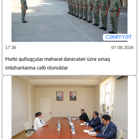
CƏMİYYƏT
17:36
07.08.2026
Hərbi qulluqçular məharət dərəcələri üzrə sınaq
imtahanlarına cəlb olunublar