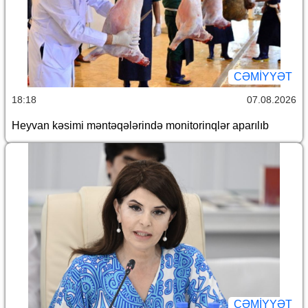
CƏMİYYƏT
18:18
07.08.2026
Heyvan kəsimi məntəqələrində monitorinqlər aparılıb
CƏMİYYƏT