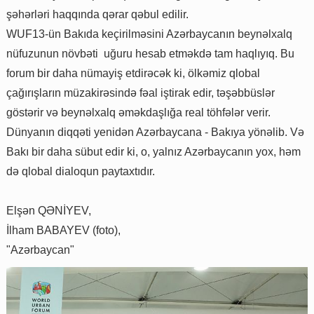
şəhərləri haqqında qərar qəbul edilir.
WUF13-ün Bakıda keçirilməsini Azərbaycanın beynəlxalq
nüfuzunun növbəti uğuru hesab etməkdə tam haqlıyıq. Bu
forum bir daha nümayiş etdirəcək ki, ölkəmiz qlobal
çağırışların müzakirəsində fəal iştirak edir, təşəbbüslər
göstərir və beynəlxalq əməkdaşlığa real töhfələr verir.
Dünyanın diqqəti yenidən Azərbaycana - Bakıya yönəlib. Və
Bakı bir daha sübut edir ki, o, yalnız Azərbaycanın yox, həm
də qlobal dialoqun paytaxtıdır.
Elşən QƏNİYEV,
İlham BABAYEV (foto),
"Azərbaycan"