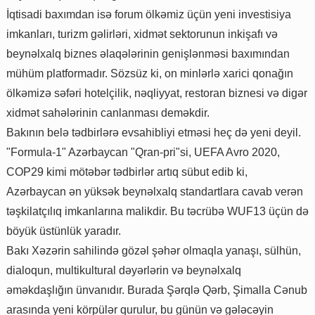
İqtisadi baxımdan isə forum ölkəmiz üçün yeni investisiya
imkanları, turizm gəlirləri, xidmət sektorunun inkişafı və
beynəlxalq biznes əlaqələrinin genişlənməsi baxımından
mühüm platformadır. Sözsüz ki, on minlərlə xarici qonağın
ölkəmizə səfəri hotelçilik, nəqliyyat, restoran biznesi və digər
xidmət sahələrinin canlanması deməkdir.
Bakının belə tədbirlərə evsahibliyi etməsi heç də yeni deyil.
"Formula-1" Azərbaycan "Qran-pri"si, UEFA Avro 2020,
COP29 kimi mötəbər tədbirlər artıq sübut edib ki,
Azərbaycan ən yüksək beynəlxalq standartlara cavab verən
təşkilatçılıq imkanlarına malikdir. Bu təcrübə WUF13 üçün də
böyük üstünlük yaradır.
Bakı Xəzərin sahilində gözəl şəhər olmaqla yanaşı, sülhün,
dialoqun, multikultural dəyərlərin və beynəlxalq
əməkdaşlığın ünvanıdır. Burada Şərqlə Qərb, Şimalla Cənub
arasında yeni körpülər qurulur, bu günün və gələcəyin