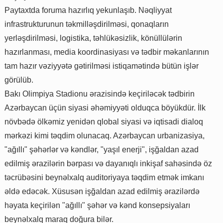
Paytaxtda foruma hazırlıq yekunlaşıb. Nəqliyyat
infrastrukturunun təkmilləşdirilməsi, qonaqların
yerləşdirilməsi, logistika, təhlükəsizlik, könüllülərin
hazırlanması, media koordinasiyası və tədbir məkanlarının
tam hazır vəziyyətə gətirilməsi istiqamətində bütün işlər
görülüb.
Bakı Olimpiya Stadionu ərazisində keçiriləcək tədbirin
Azərbaycan üçün siyasi əhəmiyyəti olduqca böyükdür. İlk
növbədə ölkəmiz yenidən qlobal siyasi və iqtisadi dialoq
mərkəzi kimi təqdim olunacaq. Azərbaycan urbanizasiya,
"ağıllı" şəhərlər və kəndlər, "yaşıl enerji", işğaldan azad
edilmiş ərazilərin bərpası və dayanıqlı inkişaf sahəsində öz
təcrübəsini beynəlxalq auditoriyaya təqdim etmək imkanı
əldə edəcək. Xüsusən işğaldan azad edilmiş ərazilərdə
həyata keçirilən "ağıllı" şəhər və kənd konsepsiyaları
beynəlxalq maraq doğura bilər.