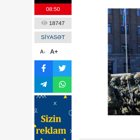
08:50
18747
SİYASƏT
A+
A-