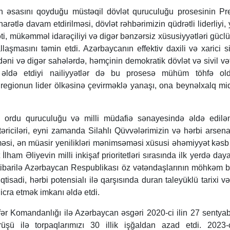
 əsasını qoyduğu müstəqil dövlət quruculuğu prosesinin Pr
arətlə davam etdirilməsi, dövlət rəhbərimizin qüdrətli liderliyi,
ti, mükəmməl idarəçiliyi və digər bənzərsiz xüsusiyyətləri güclü
laşmasını təmin etdi. Azərbaycanın effektiv daxili və xarici si
ədəni və digər sahələrdə, həmçinin demokratik dövlət və sivil v
 əldə etdiyi nailiyyətlər də bu prosesə mühüm töhfə ol
regionun lider ölkəsinə çevirməklə yanaşı, ona beynəlxalq m
də ordu quruculuğu və milli müdafiə sənayesində əldə edilən
təriciləri, eyni zamanda Silahlı Qüvvələrimizin və hərbi arsena
si, ən müasir yenilikləri mənimsəməsi xüsusi əhəmiyyət kəsb 
lham Əliyevin milli inkişaf prioritetləri sırasında ilk yerdə dayan
tibarilə Azərbaycan Respublikası öz vətəndaşlarının möhkəm bi
qtisadi, hərbi potensialı ilə qarşısında duran taleyüklü tarixi vəz
icra etmək imkanı əldə etdi.
r Komandanlığı ilə Azərbaycan əsgəri 2020-ci ilin 27 sentya
üşü ilə torpaqlarımızı 30 illik işğaldan azad etdi. 2023-c