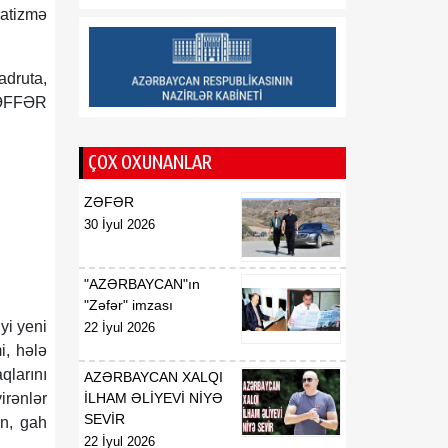
münasibətlərindən
ratizmə
inteqrasiyaya
16:29
druta,
Kənd Təsərrüfatı
07 Avqust
Nazirliyinin vəzifəli şəxsləri
ZƏFFƏR
Qax və Balakən
rayonlarından olan
ÇOX OXUNANLAR
vətəndaşlarla görüşüb
ZƏFƏR
16:28
Azərbaycanın bank
30 İyul 2026
07 Avqust
sektoru “Moody’s”dən
müsbət qiymət alıb
"AZƏRBAYCAN"ın
16:27
Azərbaycan və
"Zəfər" imzası
07 Avqust
Ermənistan arasında sülh
yi yeni
22 İyul 2026
Cənubi Qafqaz üçün yeni
i, hələ
inkişaf mərhələsinin
qlarını
AZƏRBAYCAN XALQI
əsasını qoya bilər
irənlər
İLHAM ƏLİYEVİ NİYƏ
SEVİR
an, gah
22 İyul 2026