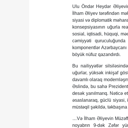
Ulu Öndər Heydər Əliyevin
İlham Əliyev tərəfindən məh
siyasi və diplomatik məharə
konsepsiyasının uğurla real
sosial, iqtisadi, hüquqi, m
cəmiyyəti quruculuğunda
komponentlər Azərbaycanı 
böyük nüfuz qazandırdı.
Bu nailiyyətlər silsiləsin
uğurlar, yüksək inkişaf gös
davamlı olaraq modernləşmə
Əslində, bu sahə Prezident İ
desək yanılmarıq. Nəticə e
əsaslanaraq, güclü siyasi, i
müstəqil şəkildə, təkbaşına 
…Və İlham Əliyevin Müzəffə
noyabrın 9-dək Zəfər yür