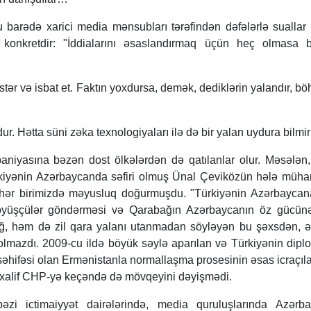
 barədə xarici media mənsubları tərəfindən dəfələrlə suallar v
nkretdir: "İddialarını əsaslandırmaq üçün heç olmasa bi
tər və isbat et. Faktın yoxdursa, demək, dediklərin yalandır, böh
ur. Hətta süni zəka texnologiyaları ilə də bir yalan uydura bilmi
aniyasına bəzən dost ölkələrdən də qatılanlar olur. Məsələn
rkiyənin Azərbaycanda səfiri olmuş Ünal Çeviközün hələ müha
 hər birimizdə məyusluq doğurmuşdu. "Türkiyənin Azərbaycan
öyüşçülər göndərməsi və Qarabağın Azərbaycanın öz gücün
, həm də zil qara yalanı utanmadan söyləyən bu şəxsdən, ə
mazdı. 2009-cu ildə böyük səylə aparılan və Türkiyənin dipl
li səhifəsi olan Ermənistanla normallaşma prosesinin əsas icraçıl
alif CHP-yə keçəndə də mövqeyini dəyişmədi.
əzi ictimaiyyət dairələrində, media quruluşlarında Azərba