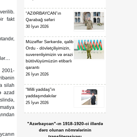
erilib.
“AZƏRBAYCAN”ın
r fakt
Qarabağ səfəri
30 İyun 2026
tandır,
Müzəffər Sərkərdə, qalib
Ordu - dövlətçiliyimizin,
suverenliyimizin və ərazi
rlər…
bütövlüyümüzün etibarlı
qarantı
, 2001-
26 İyun 2026
ribənin
a silah
“Milli yaddaş"ın
ə azad
yaddaşındakılar
slində,
25 İyun 2026
omatiya
arından
"Azərbaycan"-ın 1918-1920-ci illərdə
dərc olunan nömrələrinin
ycanın
transliterasiyası