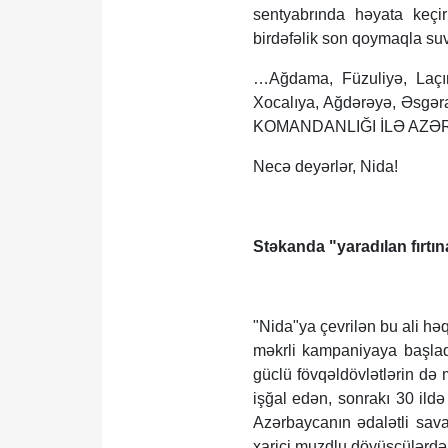
sentyabrında həyata keçiri
birdəfəlik son qoymaqla suv
…Ağdama, Füzuliyə, Laçın
Xocalıya, Ağdərəyə, Əs
KOMANDANLIĞI İLƏ AZƏ
Necə deyərlər, Nida!
Stəkanda "yaradılan fırtın
"Nida"ya çevrilən bu ali hə
məkrli kampaniyaya başladı
güclü fövqəldövlətlərin də 
işğal edən, sonrakı 30 il
Azərbaycanın ədalətli sava
xarici muzdlu döyüşçülərd