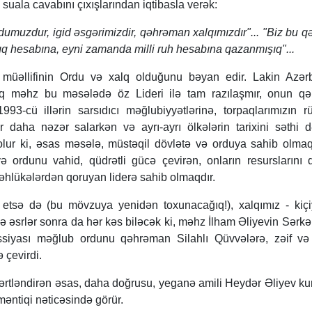
suala cavabını çıxışlarından iqtibasla verək:
rdumuzdur, igid əsgərimizdir, qəhrəman xalqımızdır"... "Biz bu q
q hesabına, eyni zamanda milli ruh hesabına qazanmışıq"...
 müəllifinin Ordu və xalq olduğunu bəyan edir. Lakin Azər
aq məhz bu məsələdə öz Lideri ilə tam razılaşmır, onun qən
3-cü illərin sarsıdıcı məğlubiyyətlərinə, torpaqlarımızın r
r daha nəzər salarkən və ayrı-ayrı ölkələrin tarixini səthi 
lur ki, əsas məsələ, müstəqil dövlətə və orduya sahib olmaq
 ordunu vahid, qüdrətli gücə çevirən, onların resurslarını
 təhlükələrdən qoruyan liderə sahib olmaqdır.
q etsə də (bu mövzuya yenidən toxunacağıq!), xalqımız - kiç
ə əsrlər sonra da hər kəs biləcək ki, məhz İlham Əliyevin Sərkər
siyası məğlub ordunu qəhrəman Silahlı Qüvvələrə, zəif və 
 çevirdi.
ərtləndirən əsas, daha doğrusu, yeganə amili Heydər Əliyev k
 məntiqi nəticəsində görür.