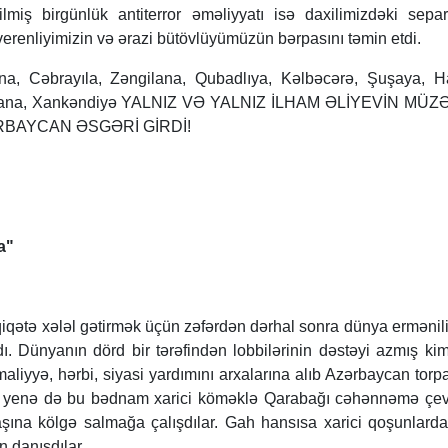
lmiş birgünlük antiterror əməliyyatı isə daxilimizdəki sepa
erenliyimizin və ərazi bütövlüyümüzün bərpasını təmin etdi.
a, Cəbrayıla, Zəngilana, Qubadlıya, Kəlbəcərə, Şuşaya, Ha
gərana, Xankəndiyə YALNIZ VƏ YALNIZ İLHAM ƏLİYEVİN MÜ
RBAYCAN ƏSGƏRİ GİRDİ!
a"
qiqətə xələl gətirmək üçün zəfərdən dərhal sonra dünya ermənili
. Dünyanın dörd bir tərəfindən lobbilərinin dəstəyi azmış kim
maliyyə, hərbi, siyasi yardımını arxalarına alıb Azərbaycan torpa
də yenə də bu bədnam xarici köməklə Qarabağı cəhənnəmə çev
şına kölgə salmağa çalışdılar. Gah hansısa xarici qoşunlard
ən danışdılar…