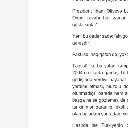
Prezident İlham Əliyevə bu
Onun cavabı hər zaman ko
göstərsinlər".
Yəni bu qədər sadə: fakt gös
qərəzdir.
Fakt isə, həqiqətən də, yoxd
Təəssüf ki, bu yalan kamp
2004-cü illərdə qardaş Tü
gedişində verdiyi bəyanat
yardımı etməsi, muzdlu d
olunmadığı" barədə həm ağ
başqa nəisə gözləmək də ol
tarixinin ən qaranlıq, ləkə
olan bu adam sonradan müx
Hazırda isə Türkiyənin b