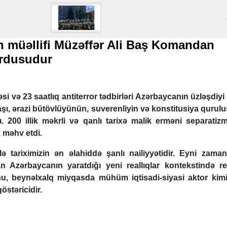
n müəllifi Müzəffər Ali Baş Komandan
Ordusudur
 və 23 saatlıq antiterror tədbirləri Azərbaycanın üzləşdiyi 3
şı, ərazi bütövlüyünün, suverenliyin və konstitusiya qurul
ı. 200 illik məkrli və qanlı tarixə malik erməni separatiz
 məhv etdi.
ə tariximizin ən əlahiddə şanlı nailiyyətidir. Eyni zama
 Azərbaycanın yaratdığı yeni reallıqlar kontekstində re
zunu, beynəlxalq miyqasda mühüm iqtisadi-siyasi aktor kimi
östəricidir.