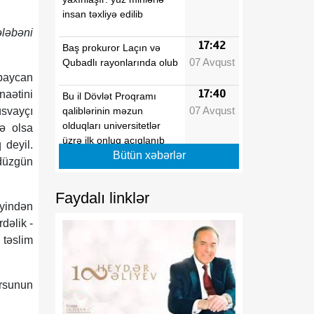
insan təxliyə edilib
ələbəni
17:42
Baş prokuror Laçın və
07 Avqust
Qubadlı rayonlarında olub
baycan
17:40
aətini
Bu il Dövlət Proqramı
07 Avqust
qaliblərinin məzun
üsvayçı
olduqları universitetlər
də olsa
üzrə ilk onluq açıqlanıb
 deyil.
Bütün xəbərlər
 düzgün
17:39
Vaşinqton razılaşmaları
07 Avqust
Azərbaycanın sülh
Faydalı linklər
modelinə beynəlxalq
iyindən
dəstəyi təsdiqlədi
dəlik -
təslim
17:36
Hərbi qulluqçular məharət
07 Avqust
dərəcələri üzrə sınaq
imtahanlarına cəlb
ursunun
olunublar