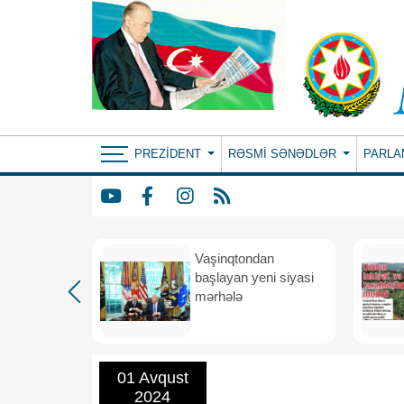
PREZIDENT
RƏSMI SƏNƏDLƏR
PARLA
rdən
Vaşinqtondan
hə
başlayan yeni siyasi
mərhələ
01 Avqust
2024