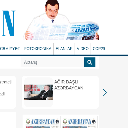
CƏMİYYƏT
FOTOXRONIKA
ELANLAR
VİDEO
COP29
rateji
AĞIR DAŞLI
AZƏRBAYCAN
adi