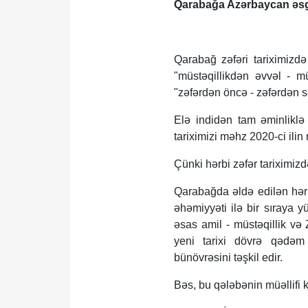
Qarabağa Azərbaycan əsgə
Qarabağ zəfəri tariximizdə
"müstəqillikdən əvvəl - müs
"zəfərdən öncə - zəfərdən so
Elə indidən tam əminliklə 
tariximizi məhz 2020-ci ilin
Çünki hərbi zəfər tariximiz
Qarabağda əldə edilən hərbi
əhəmiyyəti ilə bir sıraya 
əsas amil - müstəqillik və 
yeni tarixi dövrə qədəm 
bünövrəsini təşkil edir.
Bəs, bu qələbənin müəllifi k