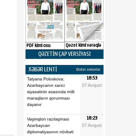
Qəzet kimi vərəqlə
PDF kimi oxu
QƏZETİN ÇAP VERSİYASI
XƏBƏR LENTİ
Bütün xəbərlər
18:53
Tatyana Poloskova:
07 Avqust
Azərbaycanın xarici
siyasətinin əsasında milli
maraqların qorunması
dayanır
18:23
Vaşinqton razılaşması
07 Avqust
Azərbaycan
diplomatiyasının növbəti