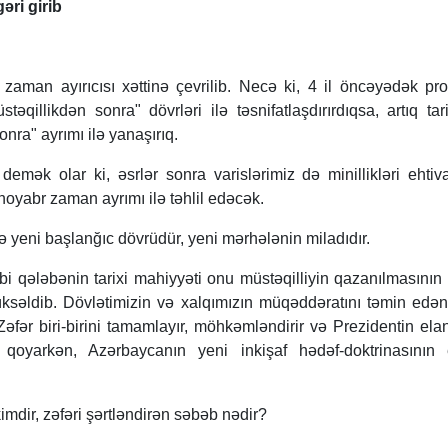
ri girib
 zaman ayırıcısı xəttinə çevrilib. Necə ki, 4 il öncəyədək pro
təqillikdən sonra" dövrləri ilə təsnifatlaşdırırdıqsa, artıq tar
nra" ayrımı ilə yanaşırıq.
demək olar ki, əsrlər sonra varislərimiz də minillikləri ehti
 noyabr zaman ayrımı ilə təhlil edəcək.
də yeni başlanğıc dövrüdür, yeni mərhələnin miladıdır.
 qələbənin tarixi mahiyyəti onu müstəqilliyin qazanılmasının s
yüksəldib. Dövlətimizin və xalqımızın müqəddəratını təmin edən
Zəfər biri-birini tamamlayır, möhkəmləndirir və Prezidentin elan
qoyarkən, Azərbaycanın yeni inkişaf hədəf-doktrinasının et
imdir, zəfəri şərtləndirən səbəb nədir?