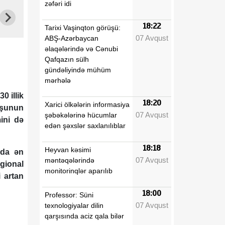
zəfəri idi
18:22
Tarixi Vaşinqton görüşü:
07 Avqust
ABŞ-Azərbaycan
əlaqələrində və Cənubi
Qafqazın sülh
gündəliyində mühüm
mərhələ
0 illik
18:20
Xarici ölkələrin informasiya
uşunun
07 Avqust
şəbəkələrinə hücumlar
mini də
edən şəxslər saxlanılıblar
18:18
Heyvan kəsimi
nda ən
07 Avqust
məntəqələrində
gional
monitorinqlər aparılıb
 artan
18:00
Professor: Süni
07 Avqust
texnologiyalar dilin
qarşısında aciz qala bilər