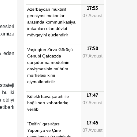
17:55
Azərbaycan müxtəlif
07 Avqust
geosiyasi məkanlar
arasında kommunikasiya
sesləri
imkanları olan dövlət
iximizə
mövqeyini gücləndirir
17:50
Vaşinqton Zirvə Görüşü
va edən
07 Avqust
Cənubi Qafqazda
qarşıdurma modelinin
dəyişməsinin mühüm
mərhələsi kimi
qiymətləndirilir
trateji
 bu iki
17:47
Küləkli hava şəraiti ilə
 etdiyi
07 Avqust
bağlı sarı xəbərdarlıq
ibarlı
verilib
17:45
“Delfin” qasırğası
07 Avqust
Yaponiya və Çinə
yaxınlaşır: yüz minlərlə