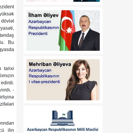
17:32
Orta Dəhlizin strateji
ezident
07 Avqust
elementinə çevrilən
 yüksək
Zəngəzur dəhlizi: Birillik
 dövlət
Vaşinqton diplomatiyasının
yasəti,
uğurları
ətəndaş
du. Bu
17:30
Trans-Xəzər fiber-optik
iqyasda
07 Avqust
xətti Azərbaycanı
Avrasiyanın rəqəmsal
körpüsünə çevirir
 tarixi
lımızın
16:34
Ukraynalı ekspert:
edirdi.
07 Avqust
Azərbaycan xarici
ırdı, -
siyasətinin əsas
rliyinə
prioritetinin yalnız milli
maraqların qorunması
ifələri
olduğunu nümayiş etdirir
brından
16:30
“Vətən” jurnalı: Özbəkistan
07 Avqust
ü ilin
və Azərbaycan: Müttəfiqlik