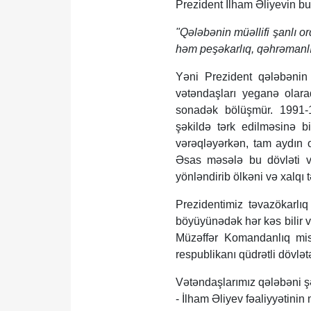
Prezident İlham Əliyevin bu 
"Qələbənin müəllifi şanlı o
həm peşəkarlıq, qəhrəmanlı
Yəni Prezident qələbənin
vətəndaşları yeganə olar
sonadək bölüşmür. 1991-199
şəkildə tərk edilməsinə bi
vərəqləyərkən, tam aydın o
Əsas məsələ bu dövləti və
yönləndirib ölkəni və xalqı
Prezidentimiz təvazökarlı
böyüyünədək hər kəs bilir v
Müzəffər Komandanlıq mis
respublikanı qüdrətli dövlətə
Vətəndaşlarımız qələbəni ş
- İlham Əliyev fəaliyyətinin