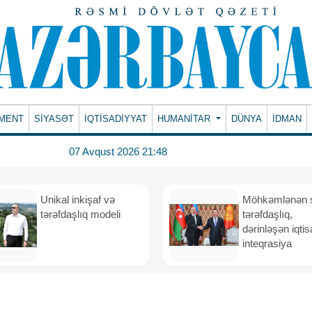
MENT
SİYASƏT
İQTİSADİYYAT
HUMANITAR
DÜNYA
İDMAN
07 Avqust 2026 21:48
Unikal inkişaf və
Möhkəmlənən st
tərəfdaşlıq modeli
tərəfdaşlıq,
dərinləşən iqtis
inteqrasiya