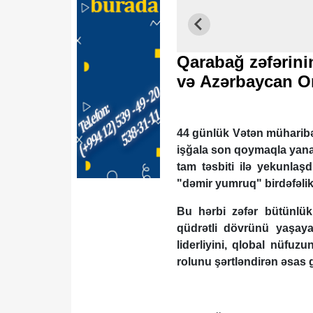
Qarabağ zəfərini
və Azərbaycan 
44 günlük Vətən müharibəsi
işğala son qoymaqla yana
tam təsbiti ilə yekunlaşd
"dəmir yumruq" birdəfəlik
Bu hərbi zəfər bütünlükl
qüdrətli dövrünü yaşayan
liderliyini, qlobal nüfu
rolunu şərtləndirən əsas g